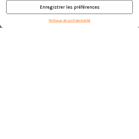
Enregistrer les préférences
Politique de confidentialité
La grande aire de jeux
Lieu :
Les Mureaux (78)
Superficie :
1500 m²
Mission :
Conception et réalisation | Concours (lauréat)