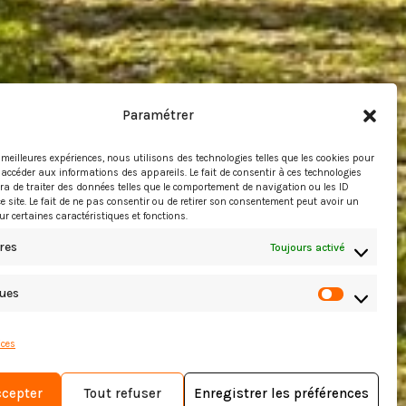
Paramétrer
es meilleures expériences, nous utilisons des technologies telles que les cookies pour
 accéder aux informations des appareils. Le fait de consentir à ces technologies
a de traiter des données telles que le comportement de navigation ou les ID
e site. Le fait de ne pas consentir ou de retirer son consentement peut avoir un
sur certaines caractéristiques et fonctions.
res
Toujours activé
ques
Statisti
ices
ccepter
Tout refuser
Enregistrer les préférences