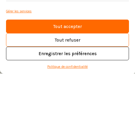
Gérer les services
Plan de Paysage | Val
Tout accepter
d’Ancoeur
Tout refuser
Enregistrer les préférences
Politique de confidentialité
Vallée classée en lisière
d'agglomération