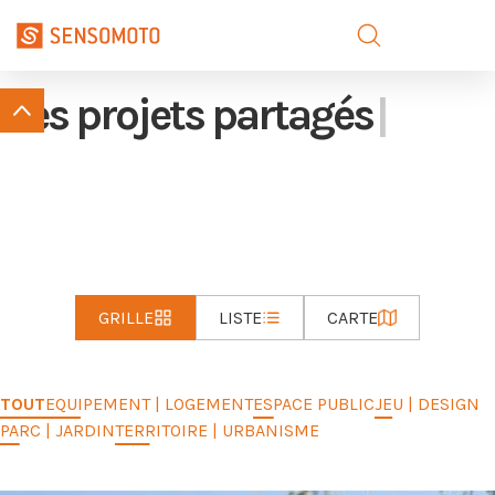
Des projets
pour les
paysages de
|
GRILLE
LISTE
CARTE
TOUT
EQUIPEMENT | LOGEMENT
ESPACE PUBLIC
JEU | DESIGN
PARC | JARDIN
TERRITOIRE | URBANISME